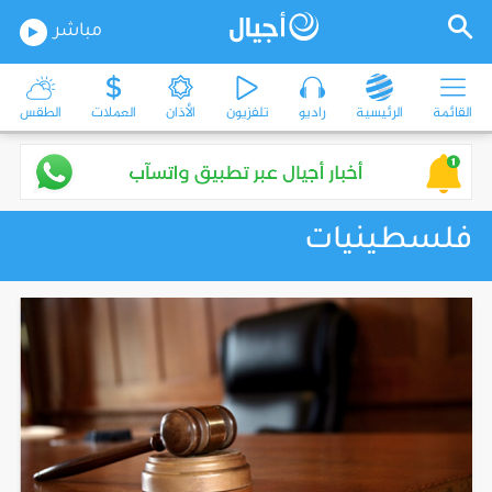
مباشر
القائمة
الرئيسية
راديو
تلفزيون
الأذان
العملات
الطقس
فلسطينيات