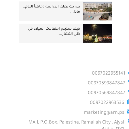
بيرزيت تعلق الدراسة وجاهياً اليوم..
ماذا...
كيف ستبدو احتفالات الميلاد في
ظل انتشار...
0097022955141
00970599847847
00970569847847
0097022963536
marketing@arn.ps
MAIL P.O.Box: Palestine, Ramallah City , Ajyal