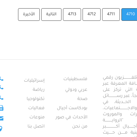
4710
4711
4712
4713
التالية
الأخيرة
ــــــــــــزيون رقمي
فلسطينيات
إسرائيليات
ـــــافة المعرفة عبر
تمعية التي تركز على
عربي ودولي
رياضة
عبر رســــــــــــائل
صحة
تكنولوجيا
ــال الحـــديثة، في
ـــــــــتماعيات،
بودكاست أجيال
فعاليات
تراث والموروث
الأحداث في صور
منوعات
 "الروايـــــــــــة
ــيال أكــــــــــــــــبر
من نحن
اتصل بنا
ــطينية مــــــن حــــــيث