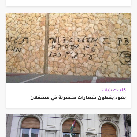
فلسطينيات
يهود يخطون شعارات عنصرية في عسقلان