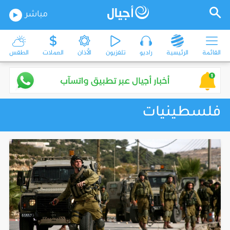
مباشر
القائمة
الرئيسية
راديو
تلفزيون
الأذان
العملات
الطقس
فلسطينيات