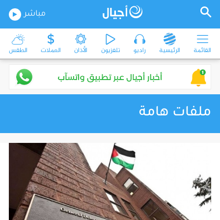
مباشر
القائمة
الرئيسية
راديو
تلفزيون
الأذان
العملات
الطقس
ملفات هامة