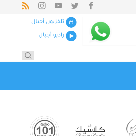
تلفزيون أجيال
راديو أجيال