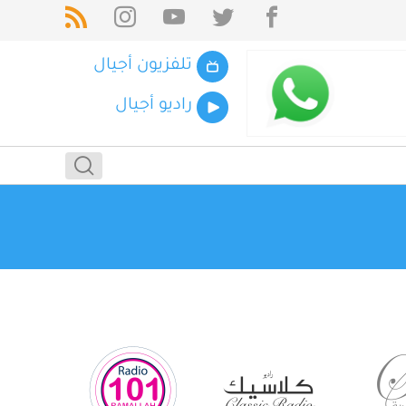
تلفزيون أجيال
راديو أجيال