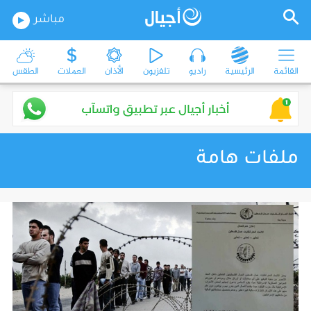
مباشر
القائمة
الرئيسية
راديو
تلفزيون
الأذان
العملات
الطقس
ملفات هامة