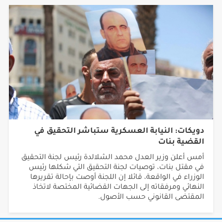
دويكات: النيابة العسكرية ستباشر التحقيق في
القضية بنات
أمس أعلن وزير العدل محمد الشلالدة رئيس لجنة التحقيق
في مقتل بنات، توصيات لجنة التحقيق التي شكلها رئيس
الوزراء في الواقعة، قائلا إن اللجنة أوصت بإحالة تقريرها
النهائي ومرفقاته إلى الجهات القضائية المختصة لاتخاذ
المقتضى القانوني حسب الأصول.
جميع الحقوق محفوظة © 2026 شبكة أجيال.