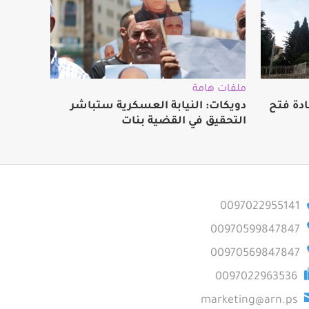
ملفات هامة
دة فتح
دويكات: النيابة العسكرية ستباشر
التحقيق في القضية بنات
0097022955141
00970599847847
00970569847847
0097022963536