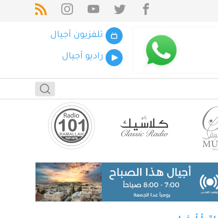
تلفزيون أجيال
راديو أجيال