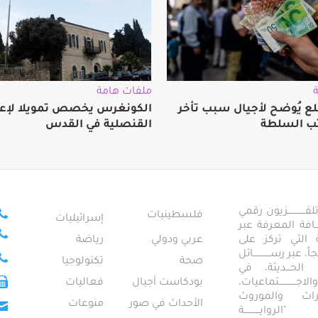
ملفات هامة
ع يُوضح لأجيال سبب تأخر
الكونغرس يخصص تمويلا لإعا
ب السلطة
القنصلية في القدس
ــــــــــــزيون رقمي
فلسطينيات
إسرائيليات
ـــــافة المعرفة عبر
تمعية التي تركز على
عربي ودولي
رياضة
عبر رســــــــــــائل
صحة
تكنولوجيا
ــال الحـــديثة، في
ـــــــــتماعيات،
بودكاست أجيال
فعاليات