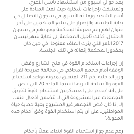
بعد حوالي اسبوع من استشهاد باسل الأعرج،
وتمسّكت بإجراءات شكلية حيث تمت المنادة على
أسم الشهيد وزملائه الأسرى في سجون الاحتلال في
بداية الجلسة، والإصرار على تبليغ المتهمين على آخر
عنوان لهم رغم معرفة المحكمة بوجودهم في سجون
الاحتلال، كذلك تأجيل المحكمة إلى نهاية شهر نيسان
2017 الأمر الذي يترك الملف مفتوحا، في حين كان
بمقدور المحكمة إنهائه في تلك الجلسة.
إن إجراءات استخدام القوة في فتح الشارع وفض
الوقفة أمام مجمع المحاكم، هي مخالفة صريحة لقرار
وزير الداخلية رقم 211 المتعلق بمدونة قواعد استخدام
القوة والأسلحة النارية، لاسيما المادة 20 التي تنص
على أنه "يحظر على العسكريين استخدام القوة لتفريق
التجمعات غير المشروعة التي لا تتضمن أفعال عنف،
إلا إذا كان فض التجمهر غير المشروع بغية حماية حياة
المواطنين، على أن يتم استخدام القوة وفق أحكام هذه
المدونة."
رغم عدم جواز استخدام القوة ابتداء، عملاً بأحكام