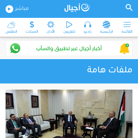
مباشر
القائمة
الرئيسية
راديو
تلفزيون
الأذان
العملات
الطقس
ملفات هامة