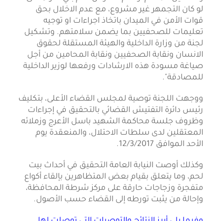
لو كان التجمهر غير مشروع، مع عدم الاخلال بحق
قوات الأمن في الميدان باتخاذ اجراءات او توجيه
تعليمات للصحفيين بما يضمن سلامتهم. وتشكيل
لجنة من وزارة الداخلية والهيئة المستقلة لحقوق
الانسان ونقابة الصحفيين ونقابة المحامين من أجل
صياغة مسودة هذه الارشادات ورفعها لوزير الداخلية
للمصادقة".
ووجهت اللجنة توصية لمجلس القضاء الأعلى، بتكليف
رئيس دائرة التفتيش القضائي بالتحقيق في إجراءات
وظروف جلسة محاكمة الشهيد باسل الأعرج وزملائه
المعتقلين لدى سلطات الاحتلال، والمنعقدة يوم
الأحد الموافق 12/3/2017.
وكذلك أوصت النيابة العامة التحقيق في أحداث بيت
لحم، وما يتعلق بقيام بعض المتظاهرين بإلقاء أكواع
متفجرة وزجاجات حارقة على مركز شرطة المحافظة،
وإحالة من يثبت تورطه إلى القضاء حسب الأصول.
وفيما يلي أبرز النتائج والتوصيات التي توصلت لها