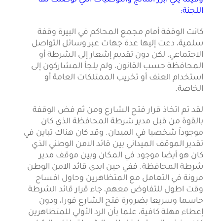
اللجنة:
كانت الوقفة أمام مجمع المحاكم في البيرة وقفة
سلمية، دعت إليها عدة جهات عبر وسائل التواصل
الاجتماعي، لكن دون تقديم إشعار إلى الشرطة أو
المحافظة حسب القانون، ولم يلجأ المشاركون إلى
استخدام العنف أو تخريب الممتلكات العامة أو
الخاصة.
لقد تم اتخاذ قرار فتح الشارع ومن ثم فض الوقفة
بالقوة من قبل مدير شرطة المحافظة الذي كان
موجوداً شخصيا في الميدان. وقد كان هناك تباين في
تقدير الموقف الميداني بين قائد الامن الوطني الذي
كان هو أيضا موجود في المكان وبين موقف مدير
شرطة المحافظة. ففي حين ابدى قائد الامن الوطن
مرونة في التعامل مع المتظاهرين وحاول افساح
وقت اطول للتفاوض معهم، جاء قرار قائد الشرطة
حاسما وسريعا بضرورة فتح الشارع فورا، ودون
إعطاء مهلة كافية، علما بأن الرد الأولي للمتظاهرين