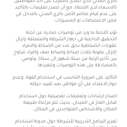
بالزي المدني الذي اعتدى بالضرب على أحد المواطنين
(الاسماء لدى اللجنة)، مع أن تصدر تعليمات بالتأكيد
على عدم قيام عناصر الأمن بالزي المدني بالتدخل في
فض الاعتصامات او المسيرات.
تؤيد اللجنة ما ورد من توصيات صادرة عن لجنة
التحقيق الداخلية في جهاز الشرطة والمتعلقة بإنزال
عقوبات انضباطية بحق عدد من الضباط والافراد
(إنزال عقوبة بثلاث ضباط وضباط صف وافراد تتراوح
بين تأخير الرتبة من ستة شهور الى سنة)، وتوصي
بالمصادقة على هذه التوصيات وتنفيذها.
التأكيد على ضرورة التناسب في استخدام القوة، وعدم
جواز الاعتداء على أي مواطن بعد تقييد حركته.
اصدار ارشادات وتعليمات تفصيلية حول استخدام
قنابل الغاز في الميدان، بحيث تتم مراعاة طبيعة
المكان والأشخاص المتواجدين في المكان.
تعزيز البرامج التدريبية للشرطة حول مدونة استخدام