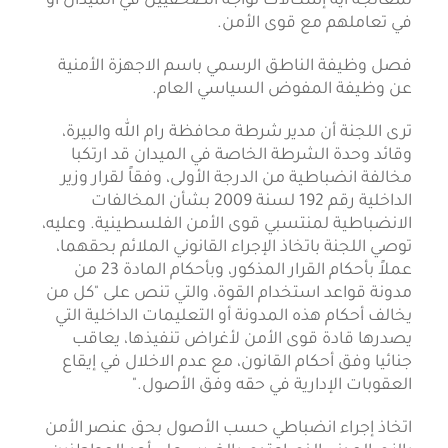
لمعالجة أية إشكالات تواجه الصحفيين في الميدان او
في تعاملهم مع قوى الأمن.
فصل وظيفة الناطق الرسمي باسم الاجهزة الأمنية
عن وظيفة المفوض السياسي العام.
ترى اللجنة أن مدير شرطة محافظة رام الله والبيرة،
وقائد وحدة الشرطة الخاصة في الميدان قد ارتكبا
مخالفة انضباطية من الدرجة الأولى، وفقاً لقرار وزير
الداخلية رقم 192 لسنة 2009 بشأن المخالفات
الانضباطية لمنتسبي قوى الأمن الفلسطينية. وعليه،
توصي اللجنة باتخاذ الإجراء القانوني الملائم بحقهما،
عملاً بأحكام القرار المذكور، وبأحكام المادة 23 من
مدونة قواعد استخدام القوة، والتي تنص على "كل من
يخالف أحكام هذه المدونة أو التعليمات الداخلية التي
يصدرها قادة قوى الأمن لأغراض تنفيذها، يعاقب
جنائيا وفق أحكام القانون، مع عدم الاخلال في إيقاع
العقوبات الإدارية في حقه وفق الأصول."
اتخاذ إجراء انضباطي حسب الأصول بحق عنصر الأمن