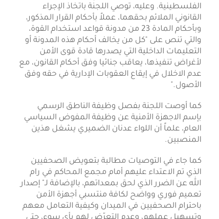
الفلسطينية. وعليه، توصي اللجنة باتخاذ الإجراء
القانوني الملائم بحقهما، عملاً بأحكام القرار المذكور،
وبأحكام المادة 23 من مدونة قواعد استخدام القوة،
والتي تنص على "كل من يخالف أحكام هذه المدونة أو
التعليمات الداخلية التي يصدرها قادة قوى الأمن
لأغراض تنفيذها، يعاقب جنائيا وفق أحكام القانون، مع
عدم الاخلال في إيقاع العقوبات الإدارية في حقه وفق
الأصول."
كما أوصت اللجنة بفصل وظيفة الناطق الرسمي
بإسم الاجهزة الأمنية عن وظيفة المفوض السياسي
العام، علماً أن اللواء عدنان الضميري يشغل هذين
المنصبين.
كما جاء في التوصيات مطالبة بتعويض الصحفيين
الذي تم الاعتداء عليهم أمام مجمع المحاكم في رام
الله عن الضرر الذي لحق بمعداتهم، بالإضافة لـ" إصدار
تعميم فوري وواضح لكافة منتسبي أجهزة الأمن
باحترام الصحفيين في الميدان وكيفية التعامل معهم
وتسهيل عملهم، وعدم التعرّض لهم بأي سوء، حتى