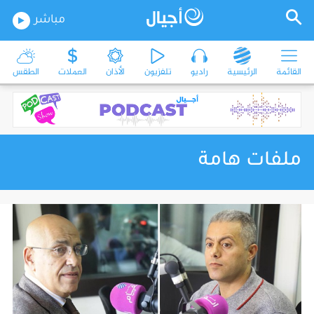
مباشر
القائمة
الرئيسية
راديو
تلفزيون
الأذان
العملات
الطقس
ملفات هامة