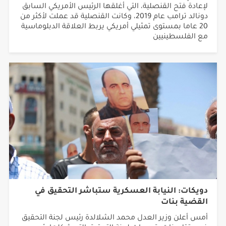
لإعادة فتح القنصلية، التي أغلقها الرئيس الأمريكي السابق
دونالد ترامب عام 2019، وكانت القنصلية قد عملت لأكثر من
20 عاما بمستوى تمثيلي أمريكي يربط العلاقة الدبلوماسية
مع الفلسطينيين
دويكات: النيابة العسكرية ستباشر التحقيق في
القضية بنات
أمس أعلن وزير العدل محمد الشلالدة رئيس لجنة التحقيق