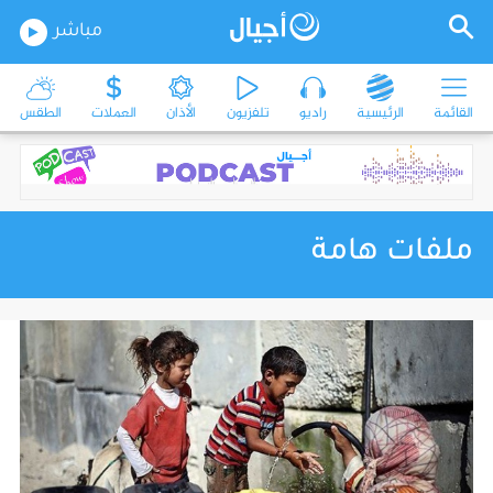
مباشر
القائمة
الرئيسية
راديو
تلفزيون
الأذان
العملات
الطقس
ملفات هامة