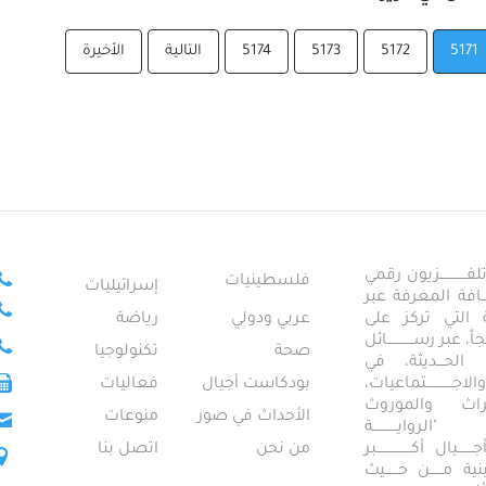
5171
5172
5173
5174
التالية
الأخيرة
ــــــــــــزيون رقمي
فلسطينيات
إسرائيليات
ـــــافة المعرفة عبر
تمعية التي تركز على
عربي ودولي
رياضة
عبر رســــــــــــائل
صحة
تكنولوجيا
ــال الحـــديثة، في
ـــــــــتماعيات،
بودكاست أجيال
فعاليات
تراث والموروث
الأحداث في صور
منوعات
 "الروايـــــــــــة
ــيال أكــــــــــــــــبر
من نحن
اتصل بنا
ــطينية مــــــن حــــــيث