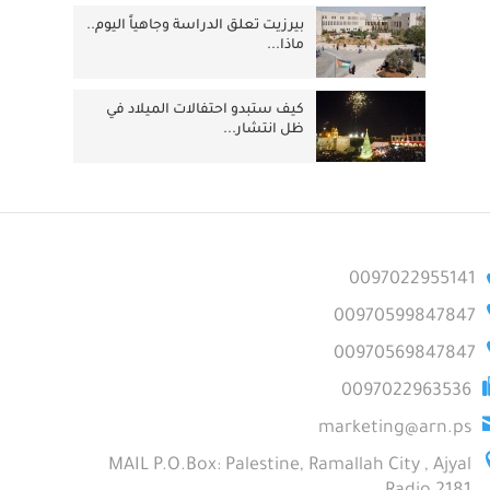
بيرزيت تعلق الدراسة وجاهياً اليوم..
ماذا...
كيف ستبدو احتفالات الميلاد في
ظل انتشار...
0097022955141
00970599847847
00970569847847
0097022963536
marketing@arn.ps
MAIL P.O.Box: Palestine, Ramallah City , Ajyal