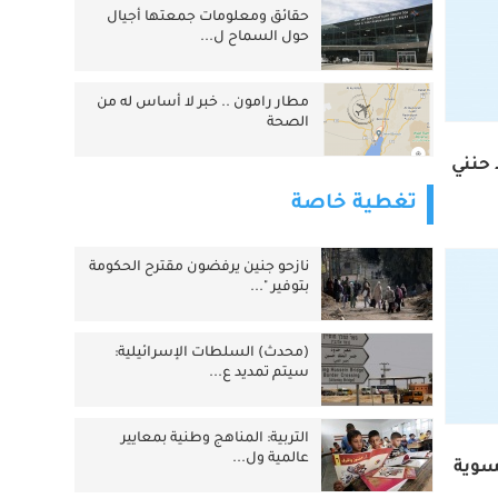
حقائق ومعلومات جمعتها أجيال
حول السماح ل...
مطار رامون .. خبر لا أساس له من
الصحة
 حنني
تغطية خاصة
نازحو جنين يرفضون مقترح الحكومة
بتوفير "...
(محدث) السلطات الإسرائيلية:
سيتم تمديد ع...
التربية: المناهج وطنية بمعايير
عالمية ول...
تسوية