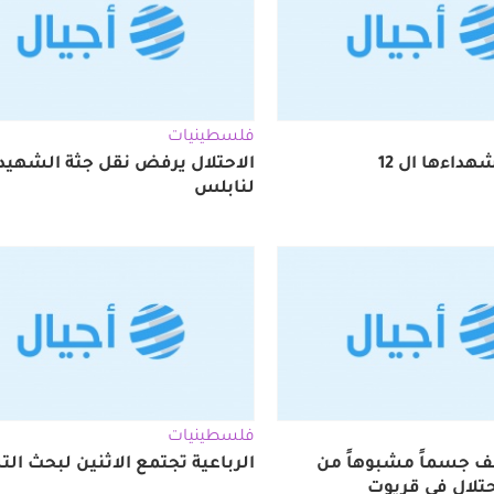
فلسطينيات
داءها ال 12
الاحتلال يرفض نقل جثة الشهيد
لنابلس
فلسطينيات
ف جسماً مشبوهاً من
الرباعية تجتمع الاثنين لبحث ال
حتلال في قريوت