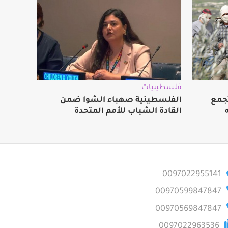
فلسطينيات
جمع
الفلسطينية صهباء الشوا ضمن
القادة الشباب للأمم المتحدة
0097022955141
00970599847847
00970569847847
0097022963536
marketing@arn.ps