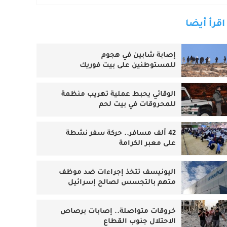
اقرأ أيضا
إصابة شابين في هجوم
للمستوطنين على بيت فوريك
الوقائي يحبط عملية تهريب منظمة
للمحروقات في بيت لحم
42 ألف مسافر.. حركة سفر نشطة
على معبر الكرامة
اليونيسف تتخذ إجراءات ضد موظف
متهم بالتجسس لصالح إسرائيل
خروقات متواصلة.. إصابات برصاص
الاحتلال جنوب القطاع