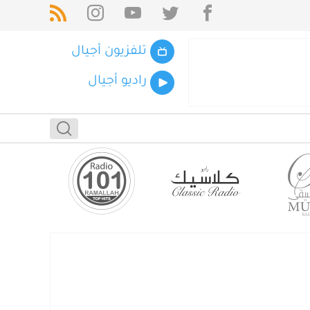
تلفزيون أجيال
راديو أجيال