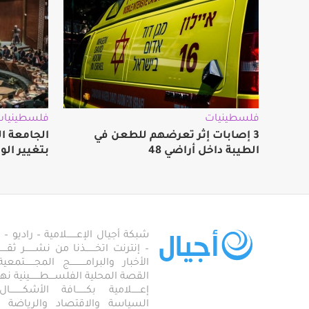
فلسطينيات
فلسطينيات
3 إصابات إثر تعرضهم للطعن في
الجامعة ال
الطيبة داخل أراضي 48
بتغيير الو
شبكة أجيال الإعـــــــلامية – راديو – تلف
– إنترنت اتخـــــــذنا من نشـــــــر ثقــ
الأخبار والبرامـــــــــــج المجـــــــ
القصة المحلية الفلســــطـــــــينية نهجاً، 
إعــــــلامية بكـــــــافة الأشكـــــــ
السياسة والاقتصاد والرياضة والاجـــ
وبرؤية تحافظ عـــــــلى ال
الفلسطـــــــــــــيني وترســـــــــــــخ