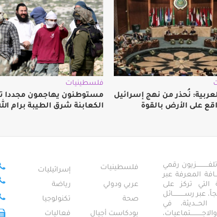
فلسطينيات
عربية: نُحذر من نهج إسرائيل
مستوطنون يهاجمون مجددا ت
اقع على الأرض بالقوة
الكعابنة شرق الطيبة برام الله
ــــــــــــزيون رقمي
فلسطينيات
إسرائيليات
ـــــافة المعرفة عبر
تمعية التي تركز على
عربي ودولي
رياضة
عبر رســــــــــــائل
صحة
تكنولوجيا
ــال الحـــديثة، في
ـــــــــتماعيات،
بودكاست أجيال
فعاليات
تراث والموروث
الأحداث في صور
منوعات
 "الروايـــــــــــة