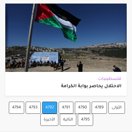
فلسطينيات
الاحتلال يحاصر بوابة الكرامة
الأولى
4789
4790
4791
4792
4793
4794
4795
التالية
الأخيرة