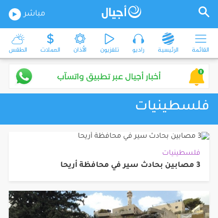
مباشر
القائمة
الرئيسية
راديو
تلفزيون
الأذان
العملات
الطقس
فلسطينيات
فلسطينيات
3 مصابين بحادث سير في محافظة أريحا