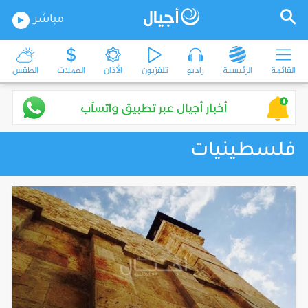
مباشر
القائمة
الرئيسية
راديو
تلفزيون
الأذان
العملات
الطقس
فلسطينيات