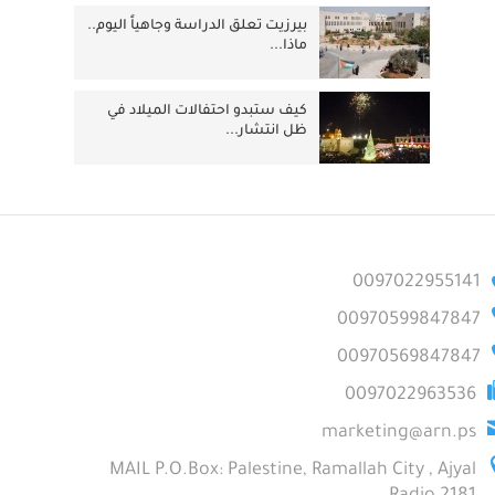
بيرزيت تعلق الدراسة وجاهياً اليوم..
ماذا...
كيف ستبدو احتفالات الميلاد في
ظل انتشار...
0097022955141
00970599847847
00970569847847
0097022963536
marketing@arn.ps
MAIL P.O.Box: Palestine, Ramallah City , Ajyal