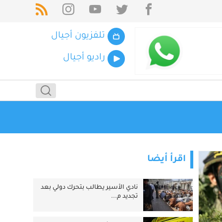
تلفزيون أجيال
راديو أجيال
اقرأ أيضا
نادي الأسير يطالب بتحرك دولي بعد
تجديد م...