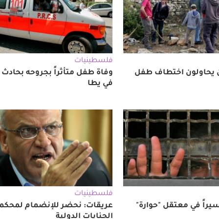
فلسطينيات
يحاولون اختطاف طفل
وفاة طفل متأثراً بجروحه بحاد
في يطا
فلسطينيات
عريقات: نحضر للإنضمام لمحكم
الجنايات الدولية