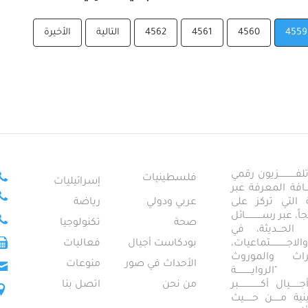
4559
4560
4561
4562
التالية
الأخيرة
ــــــــــــزيون رقمي
فلسطينيات
إسرائيليات
ـــــافة المعرفة عبر
تمعية التي تركز على
عربي ودولي
رياضة
عبر رســــــــــــائل
صحة
تكنولوجيا
ــال الحـــديثة، في
ـــــــــتماعيات،
بودكاست أجيال
فعاليات
تراث والموروث
الأحداث في صور
منوعات
 "الروايـــــــــــة
ــيال أكــــــــــــــــبر
من نحن
اتصل بنا
ــطينية مــــــن حــــــيث