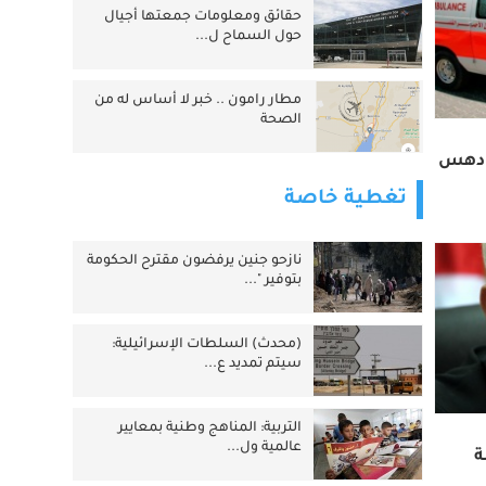
حقائق ومعلومات جمعتها أجيال
حول السماح ل...
مطار رامون .. خبر لا أساس له من
الصحة
ث دهس
تغطية خاصة
نازحو جنين يرفضون مقترح الحكومة
بتوفير "...
(محدث) السلطات الإسرائيلية:
سيتم تمديد ع...
التربية: المناهج وطنية بمعايير
عالمية ول...
ة