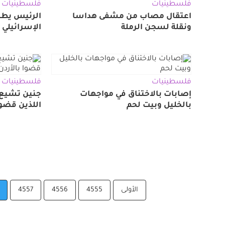
فلسطينيات
فلسطينيات
اعتقال مصاب من مشفى هداسا
الرئيس يطا
ونقلة لسجن الرملة
الإسرائيلي 
فلسطينيات
فلسطينيات
إصابات بالاختناق في مواجهات
جنين تشيع ج
بالخليل وبيت لحم
اللذين قضوا
الأولى
4555
4556
4557