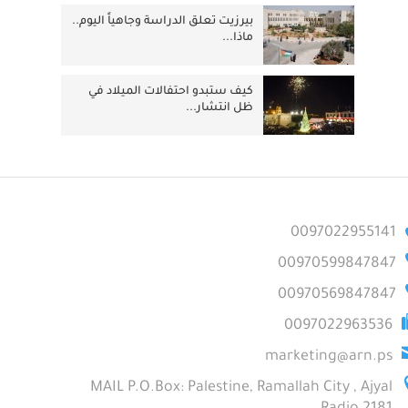
بيرزيت تعلق الدراسة وجاهياً اليوم..
ماذا...
كيف ستبدو احتفالات الميلاد في
ظل انتشار...
0097022955141
00970599847847
00970569847847
0097022963536
marketing@arn.ps
MAIL P.O.Box: Palestine, Ramallah City , Ajyal