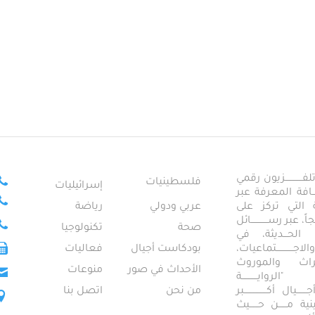
ــــــــــــزيون رقمي
فلسطينيات
إسرائيليات
ـــــافة المعرفة عبر
تمعية التي تركز على
عربي ودولي
رياضة
عبر رســــــــــــائل
صحة
تكنولوجيا
ــال الحـــديثة، في
ـــــــــتماعيات،
بودكاست أجيال
فعاليات
تراث والموروث
الأحداث في صور
منوعات
 "الروايـــــــــــة
ــيال أكــــــــــــــــبر
من نحن
اتصل بنا
ــطينية مــــــن حــــــيث