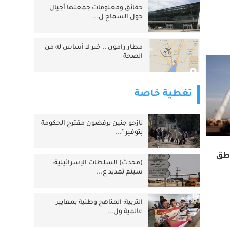
حقائق ومعلومات جمعتها أجيال
حول السماح ل...
مطار رامون .. خبر لا أساس له من
الصحة
تغطية خاصة
نازحو جنين يرفضون مقترح الحكومة
بتوفير "...
اطق
(محدث) السلطات الإسرائيلية:
سيتم تمديد ع...
التربية: المناهج وطنية بمعايير
عالمية ول...