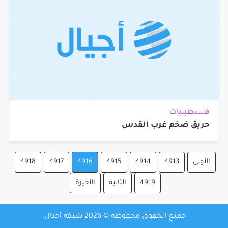
فلسطينيات
حريق ضخم غرب القدس
الأولى
4913
4914
4915
4916
4917
4918
4919
التالية
الأخيرة
جميع الحقوق محفوظة © 2026 شبكة أجيال.