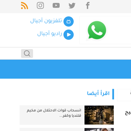
تلفزيون أجيال
راديو أجيال
اقرأ أيضا
انسحاب قوات الاحتلال من مخيم
يح
قلنديا وكفر...