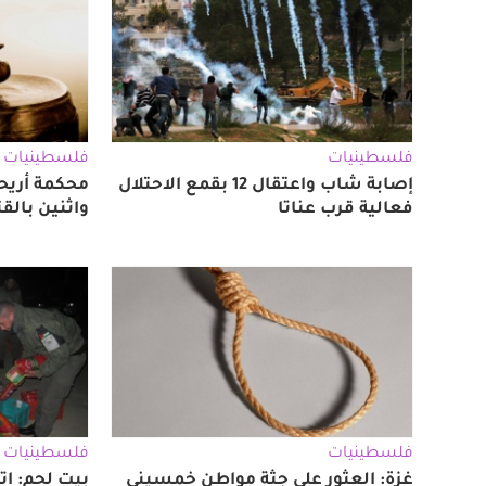
فلسطينيات
فلسطينيات
إصابة شاب واعتقال 12 بقمع الاحتلال
محكمة أريحا
فعالية قرب عناتا
واثنين بالق
فلسطينيات
فلسطينيات
غزة: العثور على جثة مواطن خمسيني