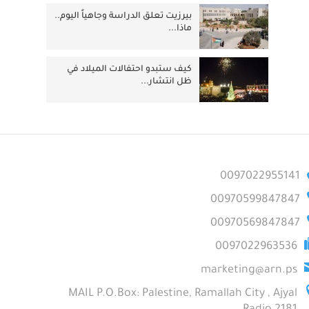
بيرزيت تعلق الدراسة وجاهياً اليوم..
ماذا...
كيف ستبدو احتفالات الميلاد في
ظل انتشار...
0097022955141
00970599847847
00970569847847
0097022963536
marketing@arn.ps
MAIL P.O.Box: Palestine, Ramallah City , Ajyal