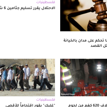
فلسطينيات
الاحتلال يقرر تسليم جثامين 6 شهداء
 تحكم على مدان بالخيانة
تل القصد
فلسطينيات
بيت لحم: اتلاف 620 كغم من لحوم
"غليك" يقود اقتحاماً للأقصى