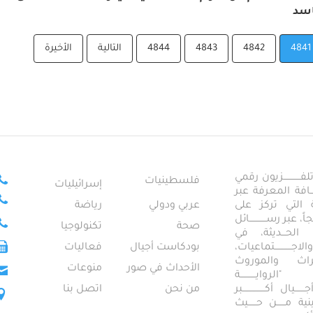
اسد
4841
4842
4843
4844
التالية
الأخيرة
ــــــــــــزيون رقمي
فلسطينيات
إسرائيليات
ـــــافة المعرفة عبر
تمعية التي تركز على
عربي ودولي
رياضة
عبر رســــــــــــائل
صحة
تكنولوجيا
ــال الحـــديثة، في
ـــــــــتماعيات،
بودكاست أجيال
فعاليات
تراث والموروث
الأحداث في صور
منوعات
 "الروايـــــــــــة
ــيال أكــــــــــــــــبر
من نحن
اتصل بنا
ــطينية مــــــن حــــــيث