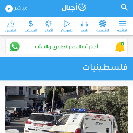
مباشر
القائمة
الرئيسية
راديو
تلفزيون
الأذان
العملات
الطقس
فلسطينيات