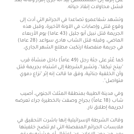
على إثرها إلى المستشفى بيد أنه جرى إقرار وفاته بعد
فشل محاولات إنقاذ حياته.
وتشهد شفاعمرو تصاعدا في الجرائم التي أدت إلى
وقوع قتلى وإصابات في الآونة الأخيرة، وقبل هذه
الجريمة قتل نبيل أبو جليل (43 عاما) يوم الأربعاء
الماضي، وقبله قتل الشاب هادي سواعد (28 عاما)
في جريمة منفصلة ارتكبت مطلع الشهر الجاري.
كما عُثر على جثة رجل (49 عاماً) داخل منشأة قرب
"بيتح تيكفا"، وتشير الشرطة إلى اشتباه بجريمة قتل
وأن الخلفية جنائية، وفق ما قالت إنه إثر "نزاع دموي
متواصل".
وفي مدينة الطيبة بمنطقة المثلث الجنوبي، أصيب
شاب (18 عاماً) بجراح وصفت بالخطيرة جراء تعرضه
لجريمة إطلاق نار.
وقالت الشرطة الإسرائيلية إنها باشرت التحقيق في
ملابسات الجرائم المنفصلة التي لم تتضح خلفيتها