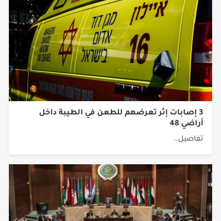
3 إصابات إثر تعرضهم للطعن في الطيبة داخل
أراضي 48
تفاصيل..