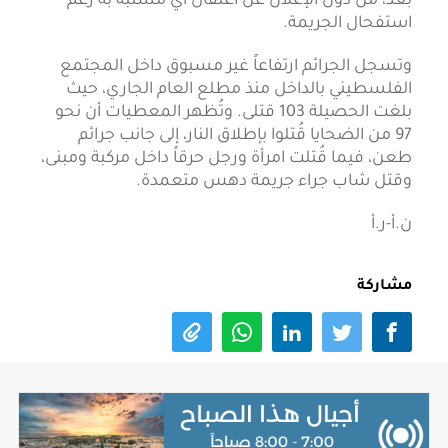
بعد، من دون الإعلان عن اعتقال أي مشتبه به رغم
استفحال الجريمة.
وتسجل الجرائم ارتفاعاً غير مسبوق داخل المجتمع
الفلسطيني بالداخل منذ مطلع العام الجاري، حيث
بلغت الحصيلة 103 قتلى. وتُظهر المعطيات أن نحو
97 من الضحايا قُتلوا بإطلاق النار، إلى جانب جرائم
طعن، فيما قُتلت امرأة ورجل حرقاً داخل مركبة ومبنى،
وقتل شاب جراء جريمة دهس متعمدة.
ن.أ-ر.أ
مشاركة