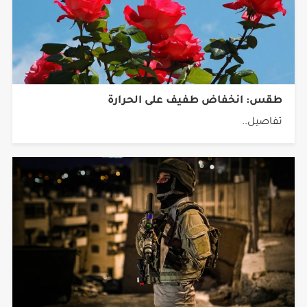
طقس: انخفاض طفيف على الحرارة
تفاصيل..