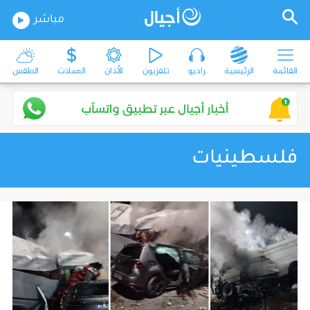
مباشر
القائمة
الرئيسية
راديو
تلفزيون
الأذان
العملات
الطقس
فلسطينيات