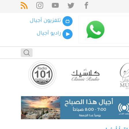
تلفزيون أجيال
راديو أجيال