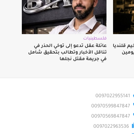
فلسطينيات
م قلنديا
عائلة عقل تدعو إلى توخي الحذر في
ومين
تناقل الأخبار وتطالب بتحقيق شامل
في جريمة مقتل نجلها
0097022955141
00970599847847
00970569847847
0097022963536