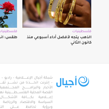
فلسطينيات
فلسطينيات
الذهب يتجه لأفضل أداء أسبوعي منذ
طقس: انخ
كانون الثاني
شبكة أجيال الإعـــــــلامية – راديو – تلف
– إنترنت اتخـــــــذنا من نشـــــــر ثقــ
الأخبار والبرامـــــــــــج المجـــــــ
القصة المحلية الفلســــطـــــــينية نهجاً، 
إعــــــلامية بكـــــــافة الأشكـــــــ
السياسة والاقتصاد والرياضة والاجـــ
وبرؤية تحافظ عـــــــلى ال