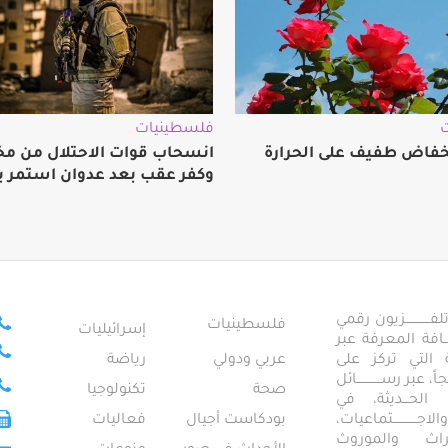
فلسطينيات
فاض طفيف على الحرارة
انسحاب قوات الاحتلال من مخي
وكفر عقب بعد عدوان استمر ي
ــــــــــــزيون رقمي
فلسطينيات
إسرائيليات
ـــــافة المعرفة عبر
تمعية التي تركز على
عربي ودولي
رياضة
عبر رســــــــــــائل
صحة
تكنولوجيا
ــال الحـــديثة، في
ـــــــــتماعيات،
بودكاست أجيال
فعاليات
تراث والموروث