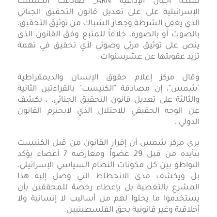
شبكة أجيال الإذاعية ARN_ صادقت الكنيست
الإسرائيلية على على تعديل قانون التحقيق الجنائي
الذي يعفي الشرطة وجهاز الشباك من توثيق التحقيق،
بالصوت أو بالصورة، خلافاً للمتبع وفق القانون الذي
ينص على توثيق مرئي وصوتي لأي تحقيق في تهمة
تزيد عقوبتها عن عشرسنوات.
وقال مركز إعلام حقوق الإنسان والديمقراطية
"شمس"، إن مصادقة "الكنيست" بالقراءتين الثانية
والثالثة على تعديل قانون التحقيق الجنائي، ، يكشف
عن الوجه الحقيقي للاحتلال الذي لايحترم القانون
الدولي .
يرى مركز شمس أن إقرار القانون من قبل الكنيست
بتأيده من قبل 29 عضواً ومعارضه 7 أعضاء يؤكد
التواطؤ بين كل مكونات النظام السياسي الإسرائيلي،
بل ويكشف مدى الانحطاط التي وصل إليه هذا
المشرع بالتغطية بل بإعطاء رخصة للمحققين بأن
يستخدموا ما يحلوا لهم من أساليب لا إنسانية ولا
أخلاقية وغير قانونية بحق الفلسطينيين.