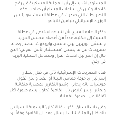
المستوى أشارت إلى أن العملية العسكرية في رفح
قادمة، وتبين في ساعات المساء أن صاحب هذه
التصريحات التي صدرت في عطلة السبت، هو رئيس
الوزراء الإسرائيلي بنيامين نتنياهو.
وذكر الإعلام العبري بأن نتنياهو استدعى في عطلة
السبت إلى مكتبه، عدداً من أعضاء مجلس الحرب،
واستثنى الوزيرين بيني غانتس وايزنكوت، لتصدر بعدها
تصريحات عن ما يسمى "مستشار الأمن القومي" الذي
قال إن اسرائيل اتخذت القرار وستدخل العملية البرية
في رفح.
هذه التصريحات الإسرائيلية تأتي في ظل إنتظار
إسرائيل رد حركة حماس الليلة أو الغد، والذي تقول
مؤشرات بأنه إيجابي، وتبدو التقارير المصرية متفائلة
ويعتبر الإسرائيليون بأن القاهرة تحاول رسم صورة أكثر
تفاؤلاً من الصورة الفعلية.
وفي ذات السياق، ذكرت قناة "كان" الرسمية الإسرائيلي
بأنه خلال المناقشات لإرسال وفد إلى القاهرة وفقاً لرد