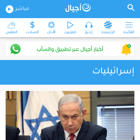
مباشر
القائمة
الرئيسية
راديو
تلفزيون
الأذان
العملات
الطقس
إسرائيليات