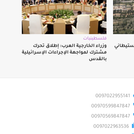
فلسطينيات
ستيطاني
وزراء الخارجية العرب: إطلاق تحرك
مشترك لمواجهة الإجراءات الإسرائيلية
بالقدس
0097022955141
00970599847847
00970569847847