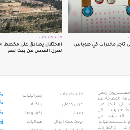
فلسطينيات
 تاجر مخدرات في طوباس
الاحتلال يصادق على مخطط ا
لعزل القدس عن بيت لحم
ــــــــــــزيون رقمي
فلسطينيات
إسرائيليات
ـــــافة المعرفة عبر
تمعية التي تركز على
عربي ودولي
رياضة
عبر رســــــــــــائل
صحة
تكنولوجيا
ــال الحـــديثة، في