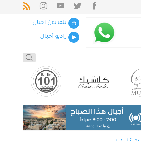
تلفزيون أجيال
راديو أجيال