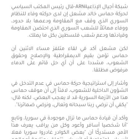
شبكة أجيال الإذاعيةARN-قال رئيس المكتب السياسي
لحركة حماس خالد مشعل إن لدى حركته وفاء للنظام
السوري الذي وقف مع المقاومة ودعمها بلا حدود،
ووفاء مماثلاً للشعب السوري الذي احتضن المقاومة
وقيادتها ودعم شعب فلسطين بكل ما يملك.
لكن مشعل أكد في لقاء متلفز مساء الاثنين أن
حماس تؤمن بقيم الديمقراطية والإصلاح وحقوق
الشعوب، مشددا على أن أي حل قائم على الدماء
مرفوض مطلقا.
وأشار إلى استراتيجية حركة حماس في عدم التدخل في
الشؤون الداخلية للشعوب، لافتاً إلى أن موقف حماس
هذا من الأزمة السورية قد لا يعجب البعض، لكنه قال:
"يكفي أن نرضي ربنا سبحانه وتعالى، ونرضي ضمائرنا".
وأكد أن قيادة حماس ما تزال موجودة في سوريا، وتابع
"أنا شخصيا أسافر وأعود وكل من يراقب يعرف هذا
الأمر، مستدركًا أن "بعض الكوادر غادروا سوريا فعلا