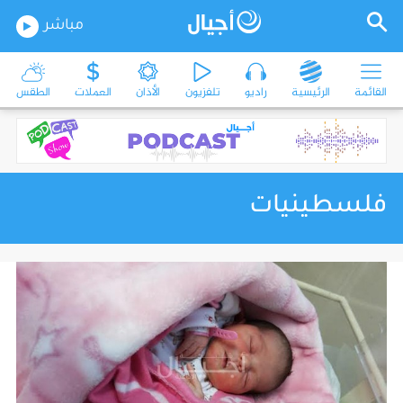
مباشر
القائمة
الرئيسية
راديو
تلفزيون
الأذان
العملات
الطقس
فلسطينيات