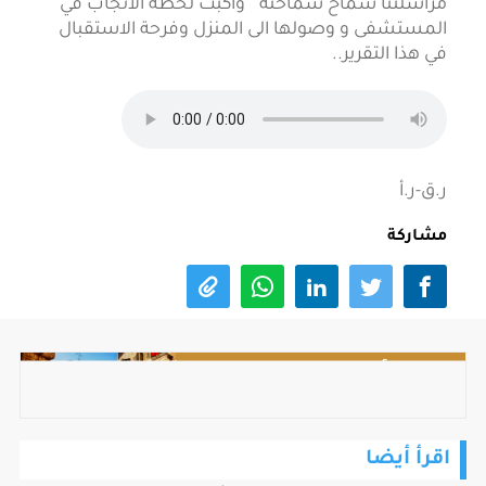
مراسلتنا سماح سماحنة " واكبت لحظة الانجاب في
المستشفى و وصولها الى المنزل وفرحة الاستقبال
في هذا التقرير..
ر.ق-ر.أ
مشاركة