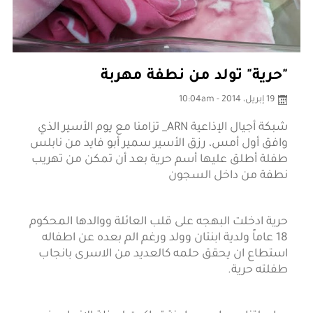
"حرية" تولد من نطفة مهربة
19 إبريل، 2014 - 10:04am
شبكة أجيال الإذاعية ARN_ تزامنا مع يوم الأسير الذي
وافق أول أمس، رزق الأسير سمير أبو فايد من نابلس
طفلة أطلق عليها أسم حرية بعد أن تمكن من تهريب
نطفة من داخل السجون
حرية ادخلت البهجه على قلب العائلة ووالدها المحكوم
18 عاماً ولدية ابنتان وولد ورغم الم بعده عن اطفاله
استطاع ان يحقق حلمه كالعديد من الاسرى بانجاب
طفلته حرية.