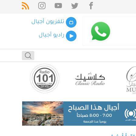
تلفزيون أجيال
راديو أجيال