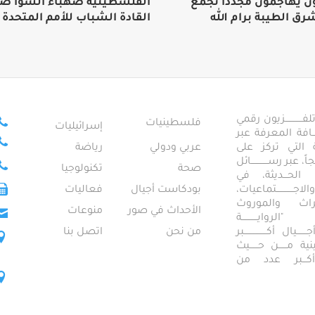
 يهاجمون مجددا تجمع
الفلسطينية صهباء الشوا ض
رق الطيبة برام الله
القادة الشباب للأمم المتحدة
ــــــــــــزيون رقمي
فلسطينيات
إسرائيليات
ـــــافة المعرفة عبر
تمعية التي تركز على
عربي ودولي
رياضة
عبر رســــــــــــائل
صحة
تكنولوجيا
ــال الحـــديثة، في
ـــــــــتماعيات،
بودكاست أجيال
فعاليات
تراث والموروث
الأحداث في صور
منوعات
 "الروايـــــــــــة
ــيال أكــــــــــــــــبر
من نحن
اتصل بنا
ــطينية مــــــن حــــــيث
 أكـــبر عدد من