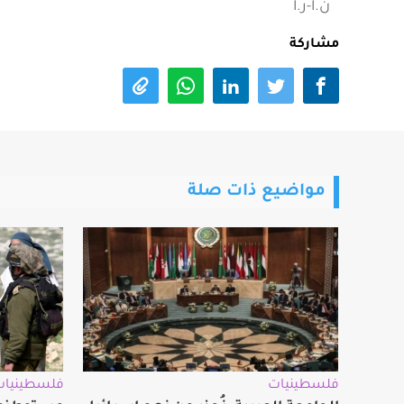
ن.أ-ر.أ
مشاركة
مواضيع ذات صلة
فلسطينيات
فلسطينيات