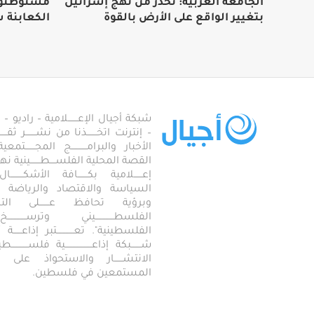
الجامعة العربية: نُحذر من نهج إسرائيل
مستوطنون
بتغيير الواقع على الأرض بالقوة
الكعابنة ش
شبكة أجيال الإعـــــــلامية – راديو – تلف
– إنترنت اتخـــــــذنا من نشـــــــر ثقــ
الأخبار والبرامـــــــــــج المجـــــــ
القصة المحلية الفلســــطـــــــينية نهجاً، 
إعــــــلامية بكـــــــافة الأشكـــــــ
السياسة والاقتصاد والرياضة والاجـــ
وبرؤية تحافظ عـــــــلى ال
الفلسطـــــــــــــيني وترســـــــــــــخ
الفلسطينية". تعــــــــــــتبر إذاعــــــة أجـــــ
شـــــــبكة إذاعـــــــــــــــــــية فلســــــــــ
الانتشــــــار والاستحواذ على
المستمعين في فلسطين.