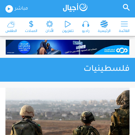
مباشر
القائمة
الرئيسية
راديو
تلفزيون
الأذان
العملات
الطقس
فلسطينيات