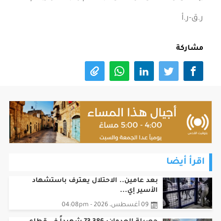
ر.ق-ر.أ
مشاركة
اقرأ أيضا
بعد عامين.. الاحتلال يعترف باستشهاد
الأسير إي...
09 أغسطس، 2026 - 04:08pm