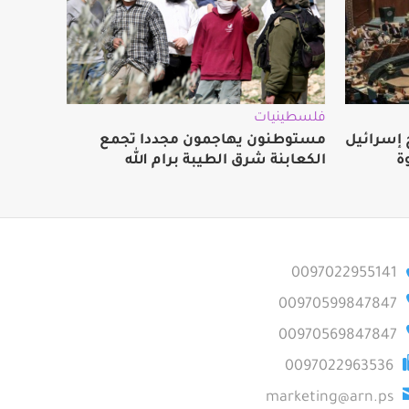
فلسطينيات
ج إسرائيل
مستوطنون يهاجمون مجددا تجمع
ة
الكعابنة شرق الطيبة برام الله
0097022955141
00970599847847
00970569847847
0097022963536
marketing@arn.ps