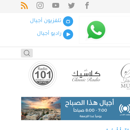
تلفزيون أجيال
راديو أجيال