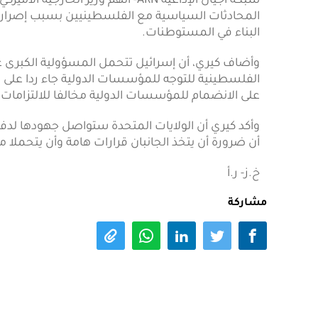
شبكة أجيال الإذاعية ARN- اتهم وزير ا
المحادثات السياسية مع الفلسطينيين بسبب إصراره
البناء في المستوطنات.
وأضاف كيري، أن إسرائيل تتحمل المسؤولية الكبرى 
الفلسطينية للتوجه للمؤسسات الدولية جاء ردا على التد
على الانضمام للمؤسسات الدولية مخالفا للالتزامات 
وأكد كيري أن الولايات المتحدة ستواصل جهودها لدف
أن ضرورة أن يتخذ الجانبان قرارات هامة وأن يتحملا م
خ.ز- ر.أ
مشاركة