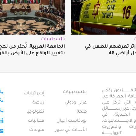
فلسطينيات
 إثر تعرضهم للطعن في
الجامعة العربية: نُحذر من نه
ل أراضي 48
بتغيير الواقع على الأرض بالقو
ــــــــــــزيون رقمي
فلسطينيات
إسرائيليات
ـــــافة المعرفة عبر
تمعية التي تركز على
عربي ودولي
رياضة
عبر رســــــــــــائل
صحة
تكنولوجيا
ــال الحـــديثة، في
ـــــــــتماعيات،
بودكاست أجيال
فعاليات
تراث والموروث
الأحداث في صور
منوعات
 "الروايـــــــــــة