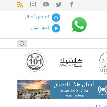
تلفزيون أجيال
راديو أجيال