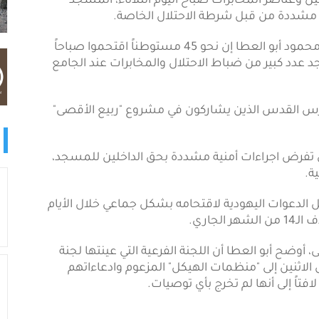
رات المستوطنين وعناصر المخابرات صباح اليوم الثلاثاء، المسجد
مشددة من قبل شرطة الاحتلال الخاصة.
وقال مدير الإعلام بمؤسسة الأقصى للوقف والتراث محمود أبو العطا إن نحو 45 مستوطناً اقتحموا صباحاً
د عدد كبير من ضباط الاحتلال والمخابرات عند الجامع
س القدس الذين يشاركون في مشروع "ربيع الأقصى"
صى تفرض اجراءات أمنية مشددة بحق الداخلين للمسجد،
ة.
الدعوات اليهودية لاقتحامه بشكل جماعي خلال الأيام
جاري.
وضح أبو العطا أن اللجنة الفرعية التي عينتها لجنة
اثنين إلى "منظمات الهيكل" المزعوم وادعاءاتهم
اً إلى أنها لم تخرج بأي توصيات.