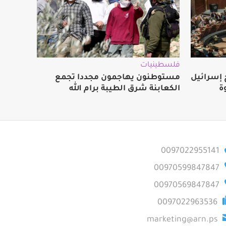
فلسطينيات
ج إسرائيل
مستوطنون يهاجمون مجددا تجمع
ة
الكعابنة شرق الطيبة برام الله
0097022955141
00970599847847
00970569847847
0097022963536
marketing@arn.ps