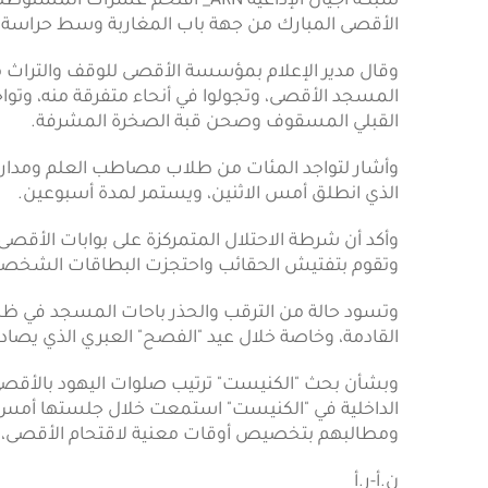
شبكة أجيال الإذاعية ARN_ اقتحم عش
الأقصى المبارك من جهة باب المغاربة وسط حراسة 
المسجد الأقصى، وتجولوا في أنحاء متفرقة منه، وتواج
القبلي المسقوف وصحن قبة الصخرة المشرفة.
وأشار لتواجد المئات من طلاب مصاطب العلم ومدار
الذي انطلق أمس الاثنين، ويستمر لمدة أسبوعين.
وأكد أن شرطة الاحتلال المتمركزة على بوابات الأق
وتقوم بتفتيش الحقائب واحتجزت البطاقات الشخصي
وتسود حالة من الترقب والحذر باحات المسجد في ظل 
القادمة، وخاصة خلال عيد "الفصح" العبري الذي يصادف الـ14 من الشهر ال
وبشأن بحث "الكنيست" ترتيب صلوات اليهود بالأقصى، أ
الداخلية في "الكنيست" استمعت خلال جلستها أمس ال
ومطالبهم بتخصيص أوقات معنية لاقتحام الأقصى، لافت
ن.أ-ر.أ