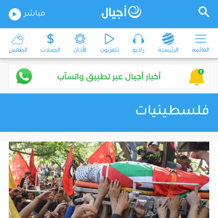
مباشر
القائمة
الرئيسية
راديو
تلفزيون
الأذان
العملات
الطقس
فلسطينيات