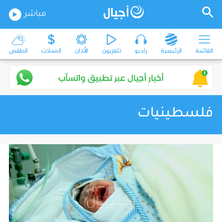
مباشر
القائمة
الرئيسية
راديو
تلفزيون
الأذان
العملات
الطقس
فلسطينيات