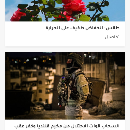
طقس: انخفاض طفيف على الحرارة
تفاصيل..
انسحاب قوات الاحتلال من مخيم قلنديا وكفر عقب