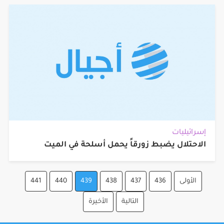
إسرائيليات
الاحتلال يضبط زورقاً يحمل أسلحة في الميت
الأولى
436
437
438
439
440
441
التالية
الأخيرة