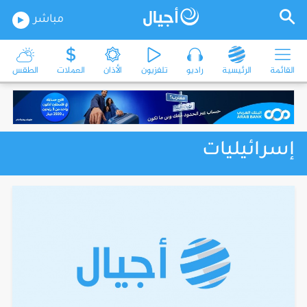
مباشر
القائمة
الرئيسية
راديو
تلفزيون
الأذان
العملات
الطقس
إسرائيليات