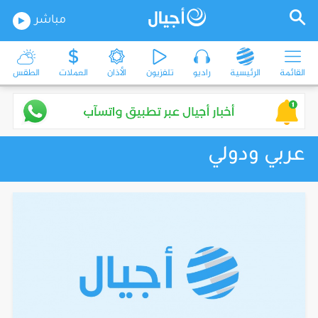
مباشر
القائمة
الرئيسية
راديو
تلفزيون
الأذان
العملات
الطقس
عربي ودولي