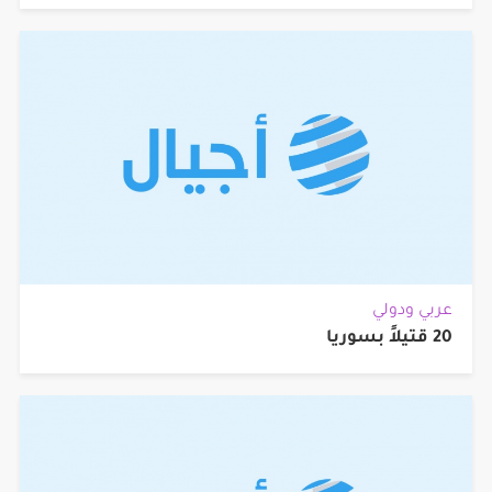
عربي ودولي
20 قتيلاً بسوريا