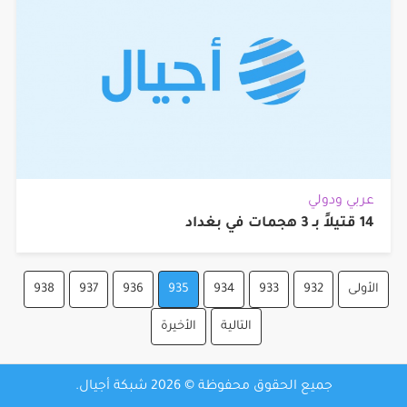
عربي ودولي
14 قتيلاً بـ 3 هجمات في بغداد
الأولى
932
933
934
935
936
937
938
التالية
الأخيرة
جميع الحقوق محفوظة © 2026 شبكة أجيال.