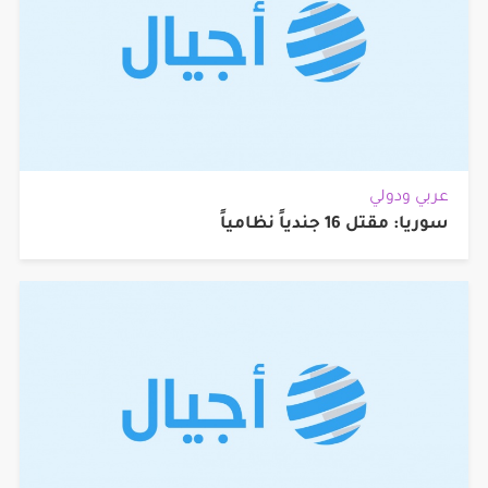
عربي ودولي
سوريا: مقتل 16 جندياً نظامياً