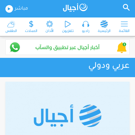
مباشر
القائمة
الرئيسية
راديو
تلفزيون
الأذان
العملات
الطقس
عربي ودولي