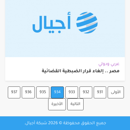
عربي ودولي
مصر .. إلغاء قرار الضبطية القضائية
الأولى
931
932
933
934
935
936
937
التالية
الأخيرة
جميع الحقوق محفوظة © 2026 شبكة أجيال.