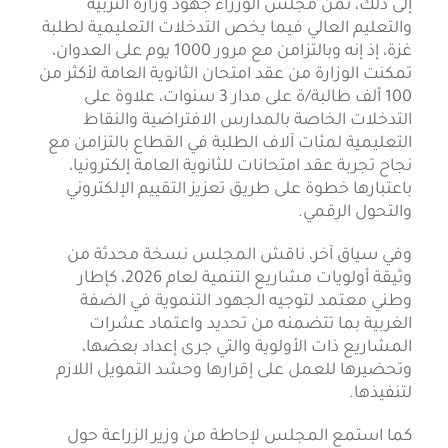
إلى ذلك، ثمّن مجلس الوزراء جهود وزارة التربية
والتعليم العالي فيما يخص التدخلات التعليمية لطلبة
غزة، إذ إنه وبالتزامن مع مرور 1000 يوم على العدوان،
تمكنت الوزارة من عقد امتحان الثانوية العامة لأكثر من
100 ألف طالبة/ة على مدار 3 سنوات، علاوة على
التدخلات الخاصة بالمدارس الافتراضية والنقاط
التعليمية لمئات آلاف الطلبة في القطاع بالتزامن مع
نجاح تجربة عقد امتحانات للثانوية العامة إلكترونيا،
باعتبارها خطوة على طريق تعزيز التقييم الإلكتروني
والتحول الرقمي.
وفي سياق آخر، ناقش المجلس نسخة محدثة من
وثيقة أولويات مشاريع التنمية لعام 2026، كإطار
وطني معتمد لتوجيه الجهود التنموية في الضفة
الغربية بما تتضمنه من تحديد واعتماد عشرات
المشاريع ذات الأولوية والتي جرى إعداد بعضها،
وتحضيرها للعمل على إقرارها وحشد التمويل اللازم
لتنفيذها.
كما استمع المجلس لإحاطة من وزير الزراعة حول