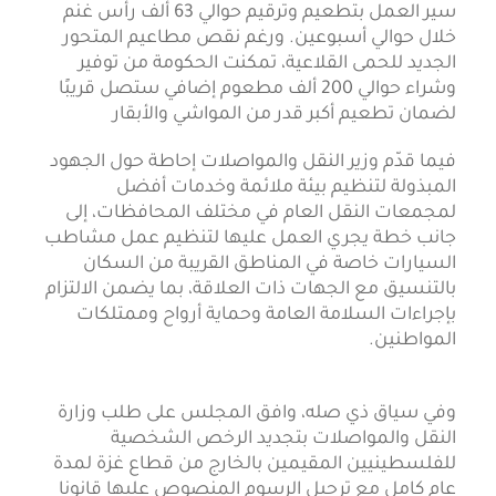
سير العمل بتطعيم وترقيم حوالي 63 ألف رأس غنم
خلال حوالي أسبوعين. ورغم نقص مطاعيم المتحور
الجديد للحمى القلاعية، تمكنت الحكومة من توفير
وشراء حوالي 200 ألف مطعوم إضافي ستصل قريبًا
لضمان تطعيم أكبر قدر من المواشي والأبقار
فيما قدّم وزير النقل والمواصلات إحاطة حول الجهود
المبذولة لتنظيم بيئة ملائمة وخدمات أفضل
لمجمعات النقل العام في مختلف المحافظات، إلى
جانب خطة يجري العمل عليها لتنظيم عمل مشاطب
السيارات خاصة في المناطق القريبة من السكان
بالتنسيق مع الجهات ذات العلاقة، بما يضمن الالتزام
بإجراءات السلامة العامة وحماية أرواح وممتلكات
المواطنين.
وفي سياق ذي صله، وافق المجلس على طلب وزارة
النقل والمواصلات بتجديد الرخص الشخصية
للفلسطينيين المقيمين بالخارج من قطاع غزة لمدة
عام كامل مع ترحيل الرسوم المنصوص عليها قانونا