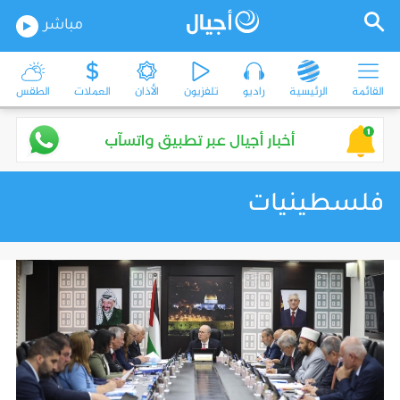
مباشر
القائمة
الرئيسية
راديو
تلفزيون
الأذان
العملات
الطقس
فلسطينيات