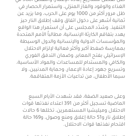
الغذاء والوقود والغاز المنزلي، واستمرار الحصار في
ظل مرور أكثر من 1000 يوم على الحرب، وما يزيد عن
ثمانية أشهر على دخول اتفاق وقف إطلاق النار حيز
التنفيذ. وشدّد المجلس على أن استمرار هذا الواقع
يهدد بتفاقم الكارثة الإنسانية، مطالباً الأمم المتحدة
والمؤسسات الدولية والإنسانية والدول الوسيطة
بممارسة ضغط أكبر وأكثر فعالية لإلزام الاحتلال
الإسرائيلي بفتح المعابر، وضمان التدفق الفوري
والكافي والمستدام للمساعدات والمواد الأساسية،
وتسريع جهود إعادة الإعمار، وحماية المدنيين، ولا
سيما الأطفال، من تداعيات الأزمة المتفاقمة.
وعلى صعيد الضفة، فقد شهدت الأيام السبع
الماضية تسجيل أكثر من 391 اعتداء نفذتها قوات
الاحتلال وميليشيا المستعمرين، تخللها 6 حالات
إطلاق نار و51 حالة إغلاق ومنع وصول، و169 حالة
اقتحام نفذتها قوات الاحتلال.