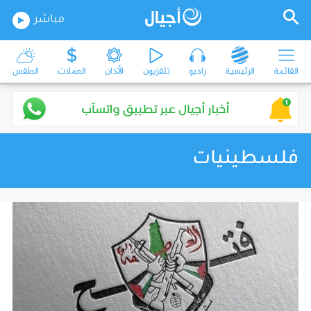
مباشر
القائمة
الرئيسية
راديو
تلفزيون
الأذان
العملات
الطقس
فلسطينيات