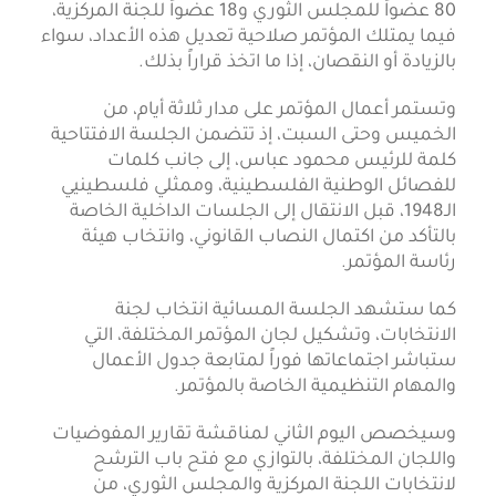
80 عضواً للمجلس الثوري و18 عضواً للجنة المركزية،
فيما يمتلك المؤتمر صلاحية تعديل هذه الأعداد، سواء
بالزيادة أو النقصان، إذا ما اتخذ قراراً بذلك.
وتستمر أعمال المؤتمر على مدار ثلاثة أيام، من
الخميس وحتى السبت، إذ تتضمن الجلسة الافتتاحية
كلمة للرئيس محمود عباس، إلى جانب كلمات
للفصائل الوطنية الفلسطينية، وممثلي فلسطينيي
الـ1948، قبل الانتقال إلى الجلسات الداخلية الخاصة
بالتأكد من اكتمال النصاب القانوني، وانتخاب هيئة
رئاسة المؤتمر.
كما ستشهد الجلسة المسائية انتخاب لجنة
الانتخابات، وتشكيل لجان المؤتمر المختلفة، التي
ستباشر اجتماعاتها فوراً لمتابعة جدول الأعمال
والمهام التنظيمية الخاصة بالمؤتمر.
وسيخصص اليوم الثاني لمناقشة تقارير المفوضيات
واللجان المختلفة، بالتوازي مع فتح باب الترشح
لانتخابات اللجنة المركزية والمجلس الثوري، من