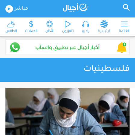
مباشر
القائمة
الرئيسية
راديو
تلفزيون
الأذان
العملات
الطقس
فلسطينيات