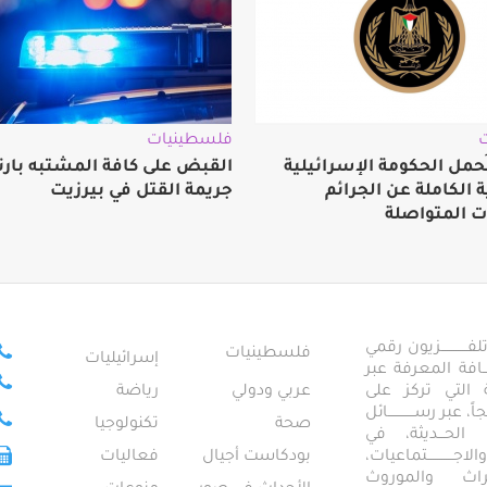
فلسطينيات
ُحمل الحكومة الإسرائيلية
القبض على كافة المشتبه بارت
الكاملة عن الجرائم
جريمة القتل في بيرزيت
ت المتواصلة
ــــــــــــزيون رقمي
فلسطينيات
إسرائيليات
ـــــافة المعرفة عبر
تمعية التي تركز على
عربي ودولي
رياضة
عبر رســــــــــــائل
صحة
تكنولوجيا
ــال الحـــديثة، في