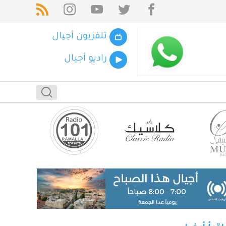
تلفزيون أجيال
راديو أجيال