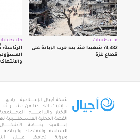
فلسطينيات
فلسطينيات
73,382 شهيدا منذ بدء حرب الإبادة على
الرئاسة: ن
قطاع غزة
المسؤولية 
والانتهاكا
شبكة أجيال الإعـــــــلامية – راديو – تلف
– إنترنت اتخـــــــذنا من نشـــــــر ثقــ
الأخبار والبرامـــــــــــج المجـــــــ
القصة المحلية الفلســــطـــــــينية نهجاً، 
إعــــــلامية بكـــــــافة الأشكـــــــ