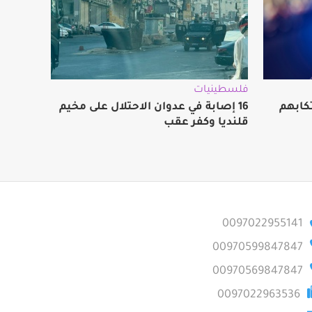
فلسطينيات
كابهم
16 إصابة في عدوان الاحتلال على مخيم
قلنديا وكفر عقب
0097022955141
00970599847847
00970569847847