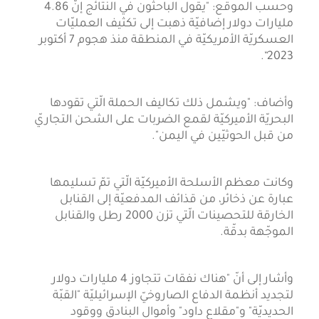
وحسب الموقع: "يقول الباحثون في النتائج إنّ 4.86
مليارات دولار إضافيّة ذهبت إلى تكثيف العمليّات
العسكريّة الأمريكيّة في المنطقة منذ هجوم 7 أكتوبر
2023“.
وأضاف: "ويشمل ذلك تكاليف الحملة الّتي تقودها
البحريّة الأميركيّة لقمع الضربات على الشحن التجاريّ
من قبل الحوثيّين في اليمن".
وكانت معظم الأسلحة الأميركيّة الّتي تمّ تسليمها
عبارة عن ذخائر، من قذائف المدفعيّة إلى القنابل
الخارقة للتحصينات الّتي تزن 2000 رطل والقنابل
الموجّهة بدقّة.
وأشار إلى أنّ "هناك نفقات تتجاوز 4 مليارات دولار
لتجديد أنظمة الدفاع الصاروخيّ الإسرائيليّة "القبّة
الحديديّة" و"مقلاع داود" وأموال البنادق ووقود