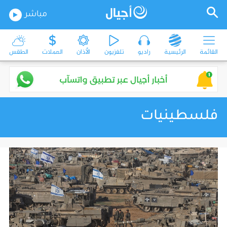
مباشر
القائمة
الرئيسية
راديو
تلفزيون
الأذان
العملات
الطقس
فلسطينيات