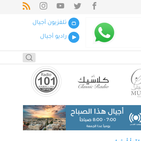
تلفزيون أجيال
راديو أجيال