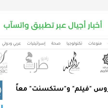
منوعات
تكنولوجيا
صحة
إسرائيليات
عربي ودولي
وس "فيلم" و"ستكسنت" معاً