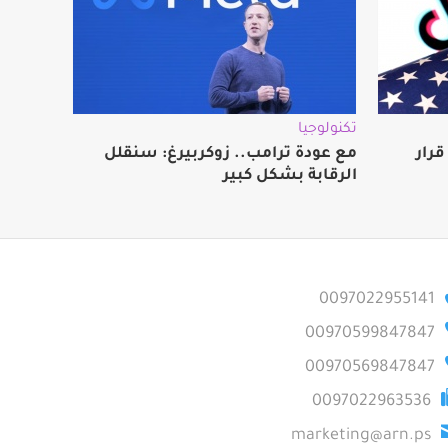
تكنولوجيا
رار
مع عودة ترامب.. زوكربيرغ: سنقلل
الرقابة بشكل كبير
0097022955141
00970599847847
00970569847847
0097022963536