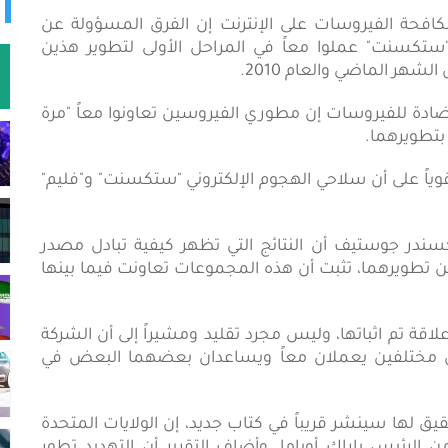
احثون في مجال مكافحة الفيروسات على الإنترنت إن الفرق المسؤولة عن
ستكسنت" عملوا معاً في المراحل الأولى لتطوير هذين
لشهر الماضي والعام 2010.
ضادة للفيروسات إن مطوري الفيروسين تعاونوا معاً "مرة
بتطويرهما.
قوياً على أن سلاحي الهجوم الإلكتروني "ستكسنت" و"فليم"
ندر جوستيف أن النتائج التي تظهر كيفية تبادل مصدر
من تطويرهما، تثبت أن هذه المجموعات تعاونت فيما بينها
لاقة تم اثباتها، وليس مجرد تقليد ومشيراً إلى أن الشركة
 مختلفين يعملان معاً ويساعدان بعضهما البعض في
يق لها سينشر قريباً في كتاب جديد، إن الولايات المتحدة