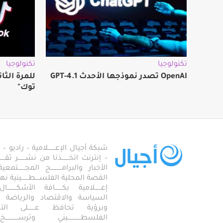
تكنولوجيا
تكنولوجيا
OpenAI تصدر نموذجها الأحدث GPT-4.1
للمرة الثا
توك"
شبكة أجيال الإعـــــــلامية – راديو – تلف
– إنترنت اتخـــــــذنا من نشـــــــر ثقــ
الأخبار والبرامـــــــــــج المجـــــــ
القصة المحلية الفلســــطـــــــينية نهجاً، 
إعــــــلامية بكـــــــافة الأشكـــــــ
السياسة والاقتصاد والرياضة والاجـــ