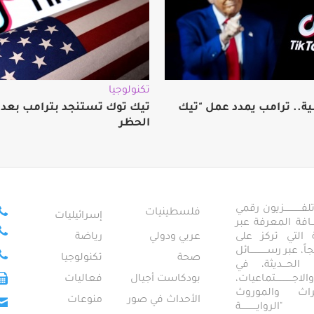
تكنولوجيا
نية.. ترامب يمدد عمل "تيك
تيك توك تستنجد بترامب بعد ق
الحظر
ــــــــــــزيون رقمي
فلسطينيات
إسرائيليات
ـــــافة المعرفة عبر
تمعية التي تركز على
عربي ودولي
رياضة
عبر رســــــــــــائل
صحة
تكنولوجيا
ــال الحـــديثة، في
ـــــــــتماعيات،
بودكاست أجيال
فعاليات