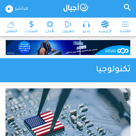
مباشر
القائمة
الرئيسية
راديو
تلفزيون
الأذان
العملات
الطقس
تكنولوجيا