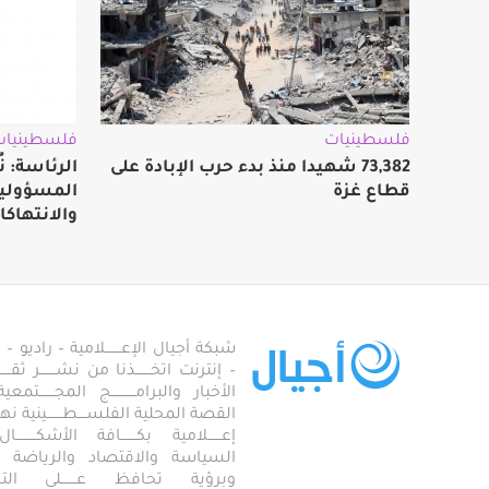
فلسطينيات
فلسطينيات
73,382 شهيدا منذ بدء حرب الإبادة على
الرئاسة: ن
قطاع غزة
المسؤولية 
والانتهاكا
شبكة أجيال الإعـــــــلامية – راديو – تلف
– إنترنت اتخـــــــذنا من نشـــــــر ثقــ
الأخبار والبرامـــــــــــج المجـــــــ
القصة المحلية الفلســــطـــــــينية نهجاً، 
إعــــــلامية بكـــــــافة الأشكـــــــ
السياسة والاقتصاد والرياضة والاجـــ
وبرؤية تحافظ عـــــــلى ال