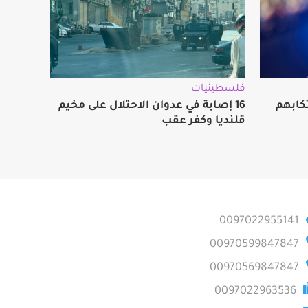
فلسطينيات
كابهم
16 إصابة في عدوان الاحتلال على مخيم
قلنديا وكفر عقب
0097022955141
00970599847847
00970569847847
0097022963536