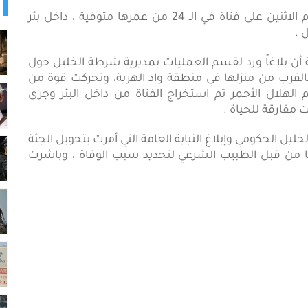
شبكة أجيال الإذاعية ARN_ عثرت شرطة الخليل اليوم الاثنين على فتاة في الـ 24 من عمرها متوفية ، داخل بئر
 .
ة أن بلاغاً ورد لقسم العمليات بمديرية شرطة الخليل حول
جثة لفتاة داخل بئر للمياه عمقه 4 أمتار بالقرب من منزلها في منطقة واد الهرية، وتحركت قوة من
لهلال الأحمر تم استخراج الفتاة من داخل البئر وجرى
ت مفارقة للحياة .
يل الحكومي وإبلاغ النيابة العامة التي أمرت بتحويل الجثة
من قبل الطبيب الشرعي لتحديد سبب الوفاة ، وباشرت