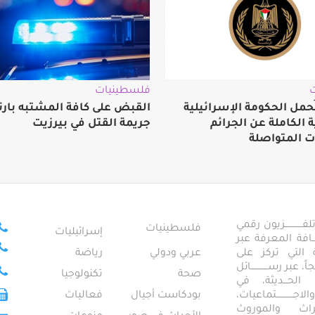
فلسطينيات
ُحمل الحكومة الإسرائيلية
القبض على كافة المشتبه بارت
الكاملة عن الجرائم
جريمة القتل في بيرزيت
ت المتواصلة
ــــــــــــزيون رقمي
فلسطينيات
إسرائيليات
ـــــافة المعرفة عبر
تمعية التي تركز على
عربي ودولي
رياضة
عبر رســــــــــــائل
صحة
تكنولوجيا
ــال الحـــديثة، في
ـــــــــتماعيات،
بودكاست أجيال
فعاليات
تراث والموروث