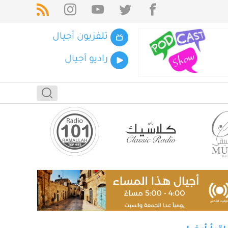
تلفزيون أجيال
راديو أجيال