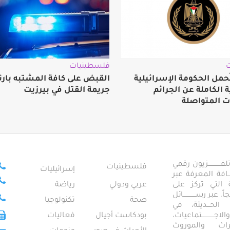
فلسطينيات
ُحمل الحكومة الإسرائيلية
القبض على كافة المشتبه بارت
الكاملة عن الجرائم
جريمة القتل في بيرزيت
ت المتواصلة
ــــــــــــزيون رقمي
فلسطينيات
إسرائيليات
ـــــافة المعرفة عبر
تمعية التي تركز على
عربي ودولي
رياضة
عبر رســــــــــــائل
صحة
تكنولوجيا
ــال الحـــديثة، في