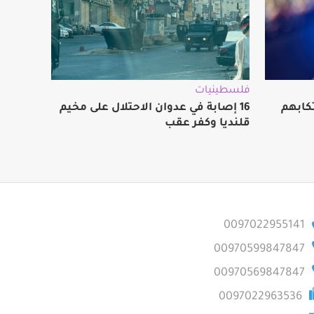
فلسطينيات
كابهم
16 إصابة في عدوان الاحتلال على مخيم
قلنديا وكفر عقب
0097022955141
00970599847847
00970569847847