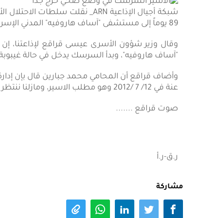
شبكة أجيال الإذاعية ARN_ نقلت س
89 يوماً إلى مستشفى "آساف هاروفيه" المدني الإسرائيلي.
وقال وزير شؤون الأسرى عيسى قراقع لإذاعتنا، إن
"آساف هاروفيه"، وبدأ السرسك يدخل في حالة غيبوب
وأضاف قراقع أن المحامي محمد جبارين قال بإن إدار
عنة في 12/ 7 /2012 وهو مطلب الاسير، ومازلنا ننتظر أن نحصل على البيان الخطي .
صوت قراقع .......
ر.ق-ر.أ
مشاركة