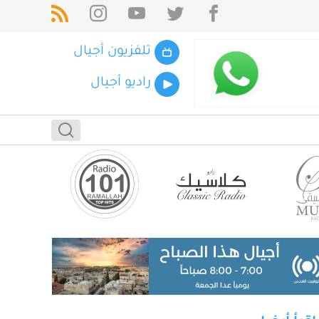
تلفزيون أجيال
راديو أجيال