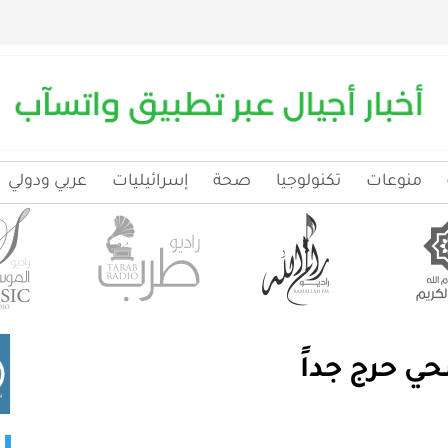
منوعات
تكنولوجيا
صحة
إسرائيليات
عربي ودولي
 حرج جداً