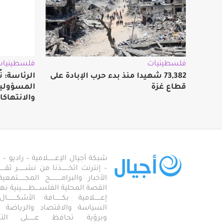
فلسطينيات
فلسطينيات
73,382 شهيدا منذ بدء حرب الإبادة على
الرئاسة: ن
قطاع غزة
المسؤولية 
والانتهاكا
شبكة أجيال الإعـــــــلامية – راديو – تلف
– إنترنت اتخـــــــذنا من نشـــــــر ثقــ
الأخبار والبرامـــــــــــج المجـــــــ
القصة المحلية الفلســــطـــــــينية نهجاً، 
إعــــــلامية بكـــــــافة الأشكـــــــ