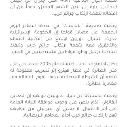
شبكة أجيال الإذاعية ARN- ألغى جنرال في جيش
الاحتلال زيارة إلى لندن الشهر المقبل؛ خوفاً من أن
اعتقاله بتهمة ارتكاب جرائم حرب.
ونقلت صحيفة "الاندبندت" في عددها الصادر اليوم
الجمعة، عن مصادر قولها إن الحكومة الإسرائيلية
حذرت الجنرال دورون اولمغ من إمكانية اعتقاله
والتحقيق معه بتهمة ارتكاب جرائم حرب وتنفيذ
مخطط ترحيل وطرد مواطنين فلسطينيين في النقب.
وكان اولمغ قد تجنب اعتقاله عام 2005 عندما بقي على
متن الطائرة في مطار هيثرو إثر تسريب معلومة له
تبلغه أن الشرطة البريطانية سوف تقوم باعتقاله فور
مغادرة الطائرة.
ونقلت الصحيفة عن خبراء قانونيين قولهم إن التعديل
القانوني الذي ينص على وجوب موافقة النيابة العامة
على أمر الاعتقال، لا يحمي أي إسرائيلي من مواجهة
تهم بارتكاب جرائم حرب أمام المحاكم البريطانية.