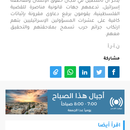
يذكر أن ناشطين في مجال حقوق الإنسان ومقاطعة
إسرائيل، تدعمهم جهات قانونية مناصرة للقضية
الفلسطينية، يقومون برفع دعاوى مقرونة بإثباتات
كافية على عشرات المسؤولين الإسرائيليين بتهم
ارتكاب جرائم حرب تسمح بملاحقتهم والتحقيق
معهم.
ن.أ-ر.أ
مشاركة
اقرأ أيضا
انسحاب قوات الاحتلال من مخيم قلنديا