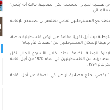
وني لقضية المباني الخمسة، لكن الصحيفة قالت أنه "يئس"
 المباني.
ً، صفقة مع المستوطنين تقضي بنقلهم إلى معسكر؛ للإقامة
طنة بيت أيل تقريبًا مقامة على أرض فلسطينية خاصة،
م فيها لإسكان المستوطنين من "غفعات هأولبناه".
ة المدنية للضفة، بحثوا خلال الأسبوع الحالي نقل
المستوطنين إلى معسكر مؤقت على 11 دونمًا تمت مصادرتها من الفلسطينيين في العام 1970 من أجل إقامة
م 1994.
وكانت المحكمة العليا أصدرت قرارًا في العام 1979 يقضي بمنع مصادرة أراض في الضفة من أجل إقامة