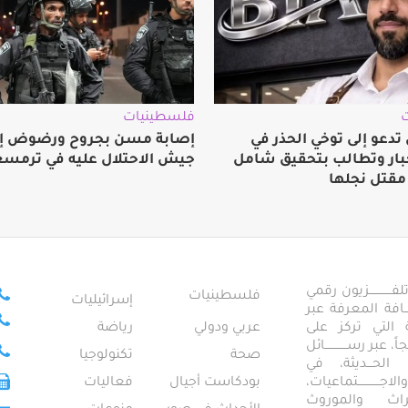
فلسطينيات
تدعو إلى توخي الحذر في
إصابة مسن بجروح ورضوض إثر
خبار وتطالب بتحقيق شامل
جيش الاحتلال عليه في ترمسع
مقتل نجلها
ــــــــــــزيون رقمي
فلسطينيات
إسرائيليات
ـــــافة المعرفة عبر
تمعية التي تركز على
عربي ودولي
رياضة
عبر رســــــــــــائل
صحة
تكنولوجيا
ــال الحـــديثة، في
ـــــــــتماعيات،
بودكاست أجيال
فعاليات
تراث والموروث