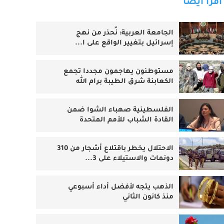
اقرأ أيضا
الجامعة العربية: نُحذر من نهج
إسرائيل بتغيير الواقع على ا...
مستوطنون يهاجمون مجددا تجمع
الكعابنة شرق الطيبة برام الله
الفلسطينية صهباء الشوا ضمن
القادة الشباب للأمم المتحدة
الاحتلال يخطر باقتلاع أشجار من 310
دونمات والاستيلاء على 3...
الذهب يتجه لأفضل أداء أسبوعي
منذ كانون الثاني