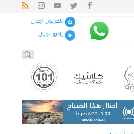
تلفزيون أجيال
راديو أجيال