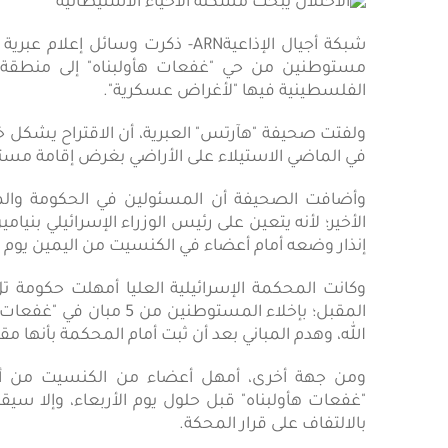
شبكة أجيال الإذاعيةARN- ذكرت وسا
مستوطنين من حي "غفعات هأولبناه" إلى منطقة أ
الفلسطينية فيها "لأغراض عسكرية".
ولفتت صحيفة "هآرتس" العبرية، أن الاقتراح يشكل خ
في الماضي الاستيلاء على الأراضي بغرض إقامة مس
وأضافت الصحيفة أن المسئولين في الحكومة والم
الأخير؛ لأنه يتعين على رئيس الوزراء الإسرائيلي بنيا
إنذار وضعه أمام أعضاء في الكنسيت من اليمين يوم ال
وكانت المحكمة الإسرائيلية العليا أمهلت حكومة تل
المقبل؛ بإخلاء المستوطني
الله، وهدم المباني بعد أن ثبت أمام المحكمة بأنها
ومن جهة أخرى، أمهل أعضاء من الكنسيت من أحز
"غفعات هأولبناه" قبل حلول يوم الأربعاء، وإلا 
بالالتفاف على قرار المحكة.