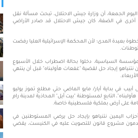
ئل إعلام عبرية اليوم الجمعة، أن وزارة جيش الاحتلال، تبحث مسألة نقل
خرى في الضفة، كان جيش الاحتلال قد صادر الأراضي
طوة بعيدة المدى؛ لأن المحكمة الإسرائيلية العليا رفضت
توطنات.
ؤسسة السياسية، دخلوا بحالة اضطراب خلال الأسبوع
مين نتنياهو إيجاد حل لقضية "غفعات هأولبناه" قبل أن ينتهي
أربعاء.
 أبيب في بداية أيار/ مايو الماضي حتي مطلع تموز يوليو
ن من 5 مبان في "غفعات هأولبناه"، التابع لمستوطنة "بيت أيل" المحاذية لمدينة رام
 مقامة على أرض بملكية فلسطينية خاصة.
اب اليمين نتنياهو بإيجاد حل يرضي المستوطنين في
سيقدمون مشروع قانون للتصويت عليه في الكنيست، يقضي