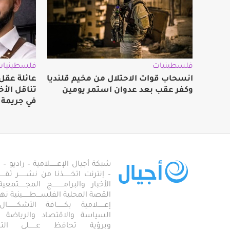
فلسطينيات
فلسطينيات
انسحاب قوات الاحتلال من مخيم قلنديا
عائلة عقل 
وكفر عقب بعد عدوان استمر يومين
تناقل الأ
في جريمة 
شبكة أجيال الإعـــــــلامية – راديو – تلف
– إنترنت اتخـــــــذنا من نشـــــــر ثقــ
الأخبار والبرامـــــــــــج المجـــــــ
القصة المحلية الفلســــطـــــــينية نهجاً، 
إعــــــلامية بكـــــــافة الأشكـــــــ
السياسة والاقتصاد والرياضة والاجـــ
وبرؤية تحافظ عـــــــلى ال