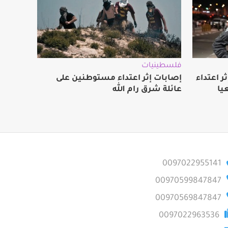
فلسطينيات
 اعتداء
‏إصابات إثر اعتداء مستوطنين على
يا
عائلة شرق رام الله
0097022955141
00970599847847
00970569847847
0097022963536