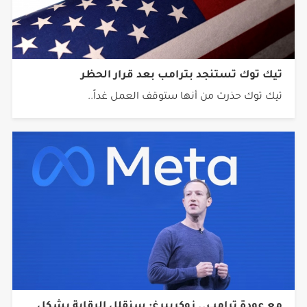
تيك توك تستنجد بترامب بعد قرار الحظر
تيك توك حذرت من أنها ستوقف العمل غداً..
مع عودة ترامب.. زوكربيرغ: سنقلل الرقابة بشكل