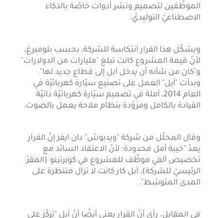
الموظّفين لتصميم ونشر أدوات خاصّة بالذكاء
الاصطناعيّ التوليديّ.
ويشكّل هذا القرار انتكاسة للشركة، بحسب بلومبرغ،
لأنّ قيمة المشروع كانت تبلغ "مليارات من الدولارات"
و"كان من شأنه أن يدخل آبل إلى قطاع جديد لها".
وبدأت "آبل" العمل على تصنيع سيّارة كهربائيّة في
العام 2014، آملة في تصميم سيّارة كهربائيّة ذاتيّة
القيادة بالكامل ومزوّدة بنظام ملاحة يعمل بالصوت.
وقال المحلّل من شركة "ويدبوش" دان ايفز إنّ القرار
يعدّ "خيبة أمل محدودة؛ لأنّ الاعتقاد السائد مع
تخصيص ألفي موظّف للمشروع في كوبرتينو (المقرّ
الرئيسيّ للشركة)، آبل كار كانت لا تزال منتظرة على
المدى المتوسّط".
في المقابل، رأى أنّ القرار يعني أيضًا أنّ آبل "تركّز على