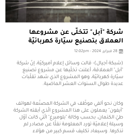
شركة "آبل" تتخلّى عن مشروعها
العملاق بتصنيع سيّارة كهربائيّة
28 فبراير، 2024 - 12:02pm
(شبكة أجيال)- قالت وسائل إعلام أميركيّة، إنّ شركة
"آبل" العملاقة، أعلنت تخلّيها عن مشروع تصنيع
سيّارة كهربائيّة، وهو المشروع الذي شهد تقلّبات
عديدة طوال السنوات العشر الماضية.
وكان نحو ألفي موظّف في الشركة المصنّعة لهواتف
"آيفون" يعملون على هذا المشروع الّذي أبقته الشركة
طيّ الكتمان، بحسب وكالة "بلومبرغ" الّتي كانت أوّل
وسيلة إعلاميّة تورد المعلومة نقلًا عن مصادر لم
تذكرها. وسيعاد تكليف قسم كبير من هؤلاء