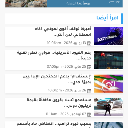
اقرأ أيضا
أميركا توقف أقوى نموذجي ذكاء
اصطناعي لدى أنثر...
13 يونيو، 2026 - 10:06am
رغم القيود الأمريكية.. هواوي تطور تقنية
جديدة...
25 مايو، 2026 - 07:05pm
"إنستغرام" يدعم المحتجين الإيرانيين
بميزة جدي...
26 يناير، 2026 - 10:01pm
مساهمو تسلا يقرون مكافأة بقيمة
تريليون دولار...
07 نوفمبر، 2025 - 11:11am
بسبب قيود ترامب.. انخفاض حاد بأسهم