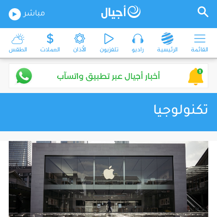
مباشر
القائمة
الرئيسية
راديو
تلفزيون
الأذان
العملات
الطقس
تكنولوجيا