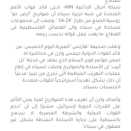
شبكة أجيال الإذاعية ARN- إدعى قائد قوات الأمم
المتحدة في شبه جزيرة سيناء أن صواريخ "أرض جو"
روسية الصنع من طراز "SA-24 " وصلت إلى مجموعات
مسلحة في سيناء وإلى الفصائل الفلسطينية في
القطاع، ما يهدد عمل قواته بحسب زعمه.
ونقلت صحيفة "هآرتس" العبرية اليوم الخميس، عن
قائد القوات الدولية جيمس وارن في محاضرة له
ضمن مؤتمر قوى السلام الذي يعقد في مدينة "تل
أبيب" إن الأسلحة والصواريخ وصلت لسيناء في إطار
عمليات التهريب المنظمة التي تجري من ليبيا، مدعياً
أن ذلك يشكل تهديداً استراتيجياً للقوات متعددة
الجنسيات بسيناء.
وأضاف وارن أن تهريب هذه الصواريخ لغزة يعني التأثير
على القدرات الجوية لإسرائيل، مشيرًا إلى أن "حجم
القوات الدولية والشرطة المصرية لا يسمح
بالسيطرة على تجارة الأسلحة النشطة بشكل غير
معقول في سيناء".