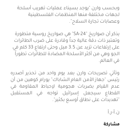
وبحسب وارن "يوجد بسيناء عمليات تهريب أسلحة
لجهات مختلفة منها المنظمات الفلسطينية
وعصابات تجارة السلاح".
يذكر أن صواريخ "SA-24" هي صواريخ روسية متطورة
وتعتبر ذات دقة عالية جداً وقادرة على ضرب الطائرات
على إرتفاعات تزيد عن 3.5 ميل وحتى ارتفاع 33 كلم في
الجو وهي من أكثر الأسلحة المضادة للطائرات تطوراً
في العالم.
وتأتي تصريحات وارن بعد يوم واحد من تحذير أصدره
رئيس "جهاز الأمن العام الشاباك" يورام كوهين من أن
عدم القيام بضربات هجومية لإحباط المقاومة في
القطاع سيجعل إسرائيل تواجه في المستقبل
"تهديدات على نطاق أوسع بكثير".
ن.أ-ر.أ
مشاركة